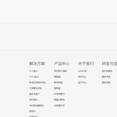
解决方案
产品中心
关于我们
研发与
PVC加工
氧化聚乙烯蜡
公司介绍
我们的服务
CPVC加工
聚酯蜡
研发中心
服务流程
色母粒和填充母粒
聚烯烃蜡
生产中心
服务咨询
工程塑料改性
微粉蜡
蜡乳液生产
环保增塑剂
纺织助剂
聚酯均聚物
涂料和油墨助剂
水性蜡乳液
胶黏剂